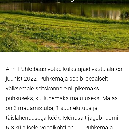
Anni Puhkebaas võtab külastajaid vastu alates
juunist 2022. Puhkemaja sobib ideaalselt
väiksemale seltskonnale nii pikemaks
puhkuseks, kui lühemaks majutuseks. Majas
on 3 magamistuba, 1 suur elutuba ja
täislahendusega köök. Mõnusalt jagub ruumi
6-8 külalisele, voodikohti on 10. Puhkemaja