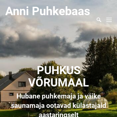
Anni Puhkebaas
PUHKUS
VÕRUMAAL
Hubane puhkemaja ja väike
saunamaja ootavad külastajaid
aastaringselt